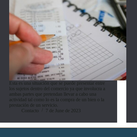
Esta es una situación que se puede presentar entre
los sujetos dentro del comercio ya que involucra a
ambas partes que pretendan llevar a cabo una
actividad tal como lo es la compra de un bien o la
prestación de un servicio.
Contacto
7 de June de 2023