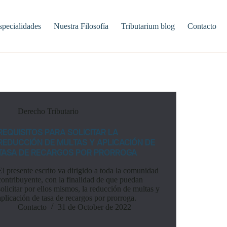
specialidades
Nuestra Filosofía
Tributarium blog
Contacto
Derecho Tributario
REQUISITOS PARA SOLICITAR LA
REDUCCIÓN DE MULTAS Y APLICACIÓN DE
TASA DE RECARGOS POR PRORROGA
El presente escrito va dirigido a toda la comunidad
contribuyente, con la finalidad de que puedan
solicitar por ellos mismos, la reducción de multas y
aplicación de tasa de recargos por prorroga.
Contacto
31 de October de 2022