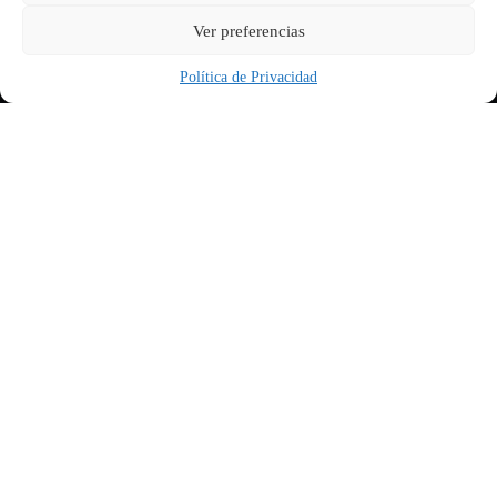
Ver preferencias
Política de Privacidad
Physical Address​
304 North Cardinal St.