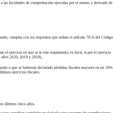
o a las facultades de comprobación ejercidas por el mismo y derivado de
uando, cumplas con los requisitos que señala el artículo 70-A del Código
r el ejercicio en que se te este requiriendo, es decir, si por el ejercicio
os años 2020, 2019 y 2018).
larado o que se hubieran declarado pérdidas fiscales mayores en un 10%
timos ejercicios fiscales.
los últimos cinco años.
o para acreditar cantidades trasladadas por concepto de contribuciones.