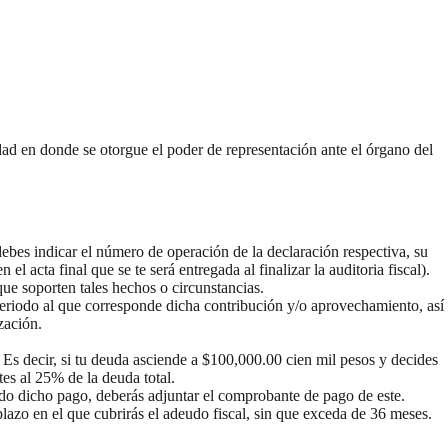
edad en donde se otorgue el poder de representación ante el órgano del
debes indicar el número de operación de la declaración respectiva, su
 acta final que se te será entregada al finalizar la auditoria fiscal).
e soporten tales hechos o circunstancias.
 periodo al que corresponde dicha contribución y/o aprovechamiento, así
zación.
Es decir, si tu deuda asciende a $100,000.00 cien mil pesos y decides
tes al 25% de la deuda total.
do dicho pago, deberás adjuntar el comprobante de pago de este.
lazo en el que cubrirás el adeudo fiscal, sin que exceda de 36 meses.