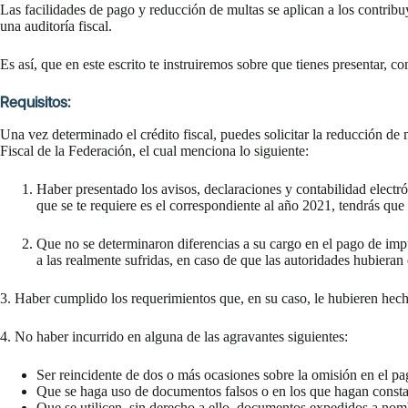
Las facilidades de pago y reducción de multas se aplican a los contrib
una auditoría fiscal.
Es así, que en este escrito te instruiremos sobre que tienes presentar, c
Requisitos:
Una vez determinado el crédito fiscal, puedes solicitar la reducción de 
Fiscal de la Federación, el cual menciona lo siguiente:
Haber presentado los avisos, declaraciones y contabilidad electrónic
que se te requiere es el correspondiente al año 2021, tendrás que
Que no se determinaron diferencias a su cargo en el pago de imp
a las realmente sufridas, en caso de que las autoridades hubieran 
3. Haber cumplido los requerimientos que, en su caso, le hubieren hecho l
4. No haber incurrido en alguna de las agravantes siguientes:
Ser reincidente de dos o más ocasiones sobre la omisión en el pa
Que se haga uso de documentos falsos o en los que hagan constar
Que se utilicen, sin derecho a ello, documentos expedidos a nombr