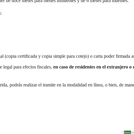
der de doce meses para bienes inmuebles y de 6 meses para muebles.
:
al (copia certificada y copia simple para cotejo) o carta poder firmada ant
 legal para efectos fiscales,
en caso de residentes en el extranjero o
da, podrás realizar el tramite en la modalidad en línea, o bien, de mane