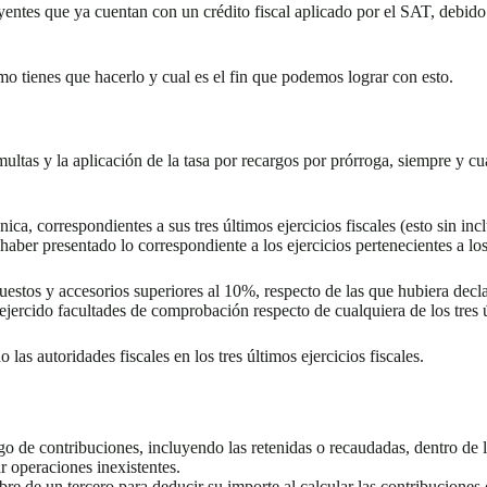
uyentes que ya cuentan con un crédito fiscal aplicado por el SAT, debid
omo tienes que hacerlo y cual es el fin que podemos lograr con esto.
multas y la aplicación de la tasa por recargos por prórroga, siempre y c
a, correspondientes a sus tres últimos ejercicios fiscales (esto sin inclui
 haber presentado lo correspondiente a los ejercicios pertenecientes a l
uestos y accesorios superiores al 10%, respecto de las que hubiera dec
ejercido facultades de comprobación respecto de cualquiera de los tres úl
as autoridades fiscales en los tres últimos ejercicios fiscales.
go de contribuciones, incluyendo las retenidas o recaudadas, dentro de 
 operaciones inexistentes.
e de un tercero para deducir su importe al calcular las contribuciones 