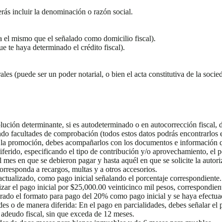
rás incluir la denominación o razón social.
ea el mismo que el señalado como domicilio fiscal).
ue te haya determinado el crédito fiscal).
ales (puede ser un poder notarial, o bien el acta constitutiva de la soci
lución determinante, si es autodeterminado o en autocorrección fiscal, 
do facultades de comprobación (todos estos datos podrás encontrarlos en el
 la promoción, debes acompañarlos con los documentos e información qu
iferido, especificando el tipo de contribución y/o aprovechamiento, el
 mes en que se debieron pagar y hasta aquél en que se solicite la autori
orresponda a recargos, multas y a otros accesorios.
tualizado, como pago inicial señalando el porcentaje correspondiente. 
zar el pago inicial por $25,000.00 veinticinco mil pesos, correspondien
erado el formato para pago del 20% como pago inicial y se haya efectua
es o de manera diferida: En el pago en parcialidades, debes señalar el p
l adeudo fiscal, sin que exceda de 12 meses.