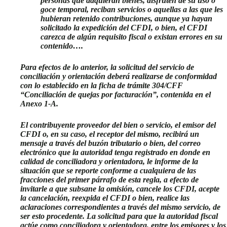
personas que adquieran bienes, disfruten de su uso o
goce temporal, reciban servicios o aquellas a las que les
hubieran retenido contribuciones, aunque ya hayan
solicitado la expedición del CFDI, o bien, el CFDI
carezca de algún requisito fiscal o existan errores en su
contenido….
Para efectos de lo anterior, la solicitud del servicio de
conciliación y orientación deberá realizarse de conformidad
con lo establecido en la ficha de trámite 304/CFF
“Conciliación de quejas por facturación”, contenida en el
Anexo 1-A.
El contribuyente proveedor del bien o servicio, el emisor del
CFDI o, en su caso, el receptor del mismo, recibirá un
mensaje a través del buzón tributario o bien, del correo
electrónico que la autoridad tenga registrado en donde en
calidad de conciliadora y orientadora, le informe de la
situación que se reporte conforme a cualquiera de las
fracciones del primer párrafo de esta regla, a efecto de
invitarle a que subsane la omisión, cancele los CFDI, acepte
la cancelación, reexpida el CFDI o bien, realice las
aclaraciones correspondientes a través del mismo servicio, de
ser esto procedente.
La solicitud para que la autoridad fiscal
actúe como conciliadora y orientadora, entre los emisores y los