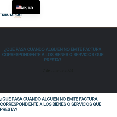
Skip
to
English
content
¿QUE PASA CUANDO ALGUIEN NO EMITE FACTURA
CORRESPONDIENTE A LOS BIENES O SERVICIOS QUE
PRESTA?
7 de June de 2023
¿QUE PASA CUANDO ALGUIEN NO EMITE FACTURA
CORRESPONDIENTE A LOS BIENES O SERVICIOS QUE
PRESTA?