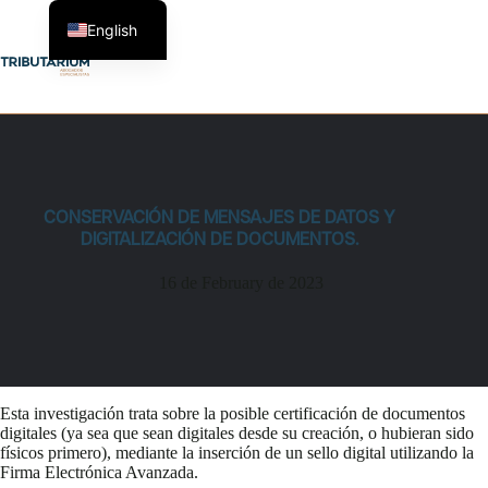
Skip
to
English
content
CONSERVACIÓN DE MENSAJES DE DATOS Y
DIGITALIZACIÓN DE DOCUMENTOS.
16 de February de 2023
Esta investigación trata sobre la posible certificación de documentos
digitales (ya sea que sean digitales desde su creación, o hubieran sido
físicos primero), mediante la inserción de un sello digital utilizando la
Firma Electrónica Avanzada.